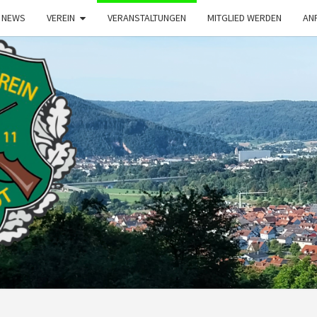
NEWS
VEREIN
VERANSTALTUNGEN
MITGLIED WERDEN
AN
S
BÜRG
1911