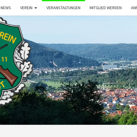
NEWS
VEREIN
VERANSTALTUNGEN
MITGLIED WERDEN
AN
S
BÜRG
1911