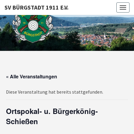
SV BÜRGSTADT 1911 E.V.
Togg
navig
SV
BÜRGSTA
1911 E.V
« Alle Veranstaltungen
Diese Veranstaltung hat bereits stattgefunden.
Ortspokal- u. Bürgerkönig-
Schießen