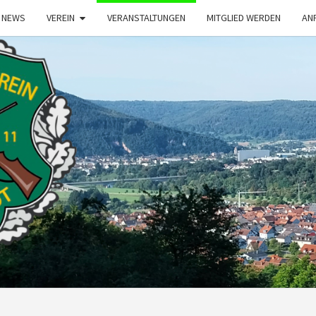
NEWS
VEREIN
VERANSTALTUNGEN
MITGLIED WERDEN
AN
S
BÜRG
1911