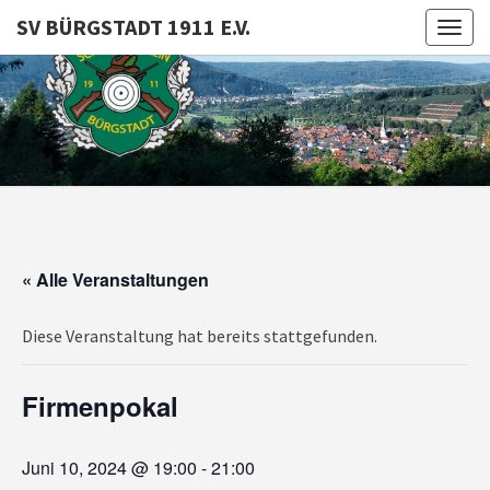
SV BÜRGSTADT 1911 E.V.
Togg
navig
SV
BÜRGSTA
1911 E.V
« Alle Veranstaltungen
Diese Veranstaltung hat bereits stattgefunden.
Firmenpokal
Juni 10, 2024 @ 19:00
-
21:00