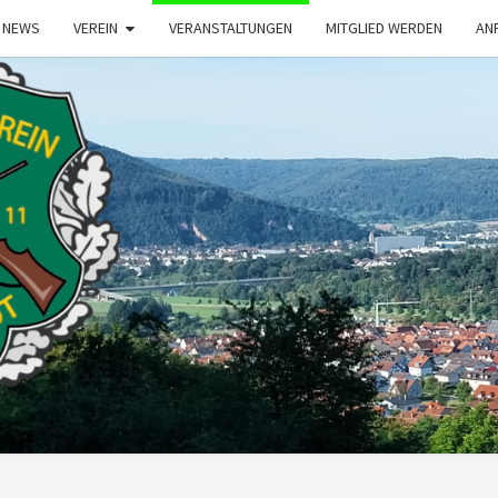
NEWS
VEREIN
VERANSTALTUNGEN
MITGLIED WERDEN
AN
S
BÜRG
1911